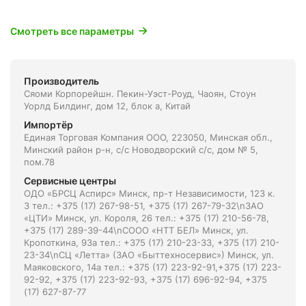
Смотреть все параметры
Производитель
Сяоми Корпорейшн. Пекин-Уэст-Роуд, Чаоян, Стоун
Уорлд Билдинг, дом 12, блок а, Китай
Импортёр
Единая Торговая Компания ООО, 223050, Минская обл.,
Минский район р-н, с/с Новодворский с/с, дом № 5,
пом.78
Сервисные центры
ОДО «БРСЦ Аспирс» Минск, пр-т Независимости, 123 к.
3 тел.: +375 (17) 267-98-51, +375 (17) 267-79-32\nЗАО
«ЦТИ» Минск, ул. Короля, 26 тел.: +375 (17) 210-56-78,
+375 (17) 289-39-44\nСООО «НТТ БЕЛ» Минск, ул.
Кропоткина, 93а тел.: +375 (17) 210-23-33, +375 (17) 210-
23-34\nСЦ «Летта» (ЗАО «Быттехносервис») Минск, ул.
Маяковского, 14а тел.: +375 (17) 223-92-91,+375 (17) 223-
92-92, +375 (17) 223-92-93, +375 (17) 696-92-94, +375
(17) 627-87-77