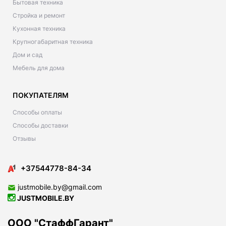
Бытовая техника
Стройка и ремонт
Кухонная техника
Крупногабаритная техника
Дом и сад
Мебель для дома
ПОКУПАТЕЛЯМ
Способы оплаты
Способы доставки
Отзывы
+37544778-84-34
justmobile.by@gmail.com
JUSTMOBILE.BY
ООО "СтаффГарант"