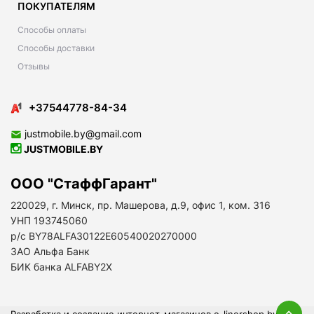
ПОКУПАТЕЛЯМ
Способы оплаты
Способы доставки
Отзывы
+37544778-84-34
justmobile.by@gmail.com
JUSTMOBILE.BY
ООО "СтаффГарант"
220029, г. Минск, пр. Машерова, д.9, офис 1, ком. 316
УНП 193745060
р/с BY78ALFA30122E60540020270000
ЗАО Альфа Банк
БИК банка ALFABY2X
Разработка и создание интернет-магазинов
e-linershop.by