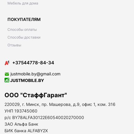
Мебель для дома
ПОКУПАТЕЛЯМ
Способы оплаты
Способы доставки
Отзывы
+37544778-84-34
justmobile.by@gmail.com
JUSTMOBILE.BY
ООО "СтаффГарант"
220029, г. Минск, пр. Машерова, д.9, офис 1, ком. 316
УНП 193745060
р/с BY78ALFA30122E60540020270000
ЗАО Альфа Банк
БИК банка ALFABY2X