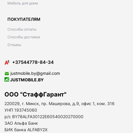
Мебель для дома
ПОКУПАТЕЛЯМ
Способы оплаты
Способы доставки
Отзывы
+37544778-84-34
justmobile.by@gmail.com
JUSTMOBILE.BY
ООО "СтаффГарант"
220029, г. Минск, пр. Машерова, д.9, офис 1, ком. 316
УНП 193745060
р/с BY78ALFA30122E60540020270000
ЗАО Альфа Банк
БИК банка ALFABY2X