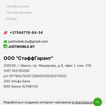
Способы оплаты
Способы доставки
Отзывы
+37544778-84-34
justmobile.by@gmail.com
JUSTMOBILE.BY
ООО "СтаффГарант"
220029, г. Минск, пр. Машерова, д.9, офис 1, ком. 316
УНП 193745060
р/с BY78ALFA30122E60540020270000
ЗАО Альфа Банк
БИК банка ALFABY2X
Разработка и создание интернет-магазинов
e-linershop.by