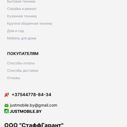
Бытовая техника
Стройка и ремонт
Кухонная техника
Крупногабаритная техника
Дом и сад
Мебель для дома
ПОКУПАТЕЛЯМ
Способы оплаты
Способы доставки
Отзывы
+37544778-84-34
justmobile.by@gmail.com
JUSTMOBILE.BY
ООО "СтаффГарант"