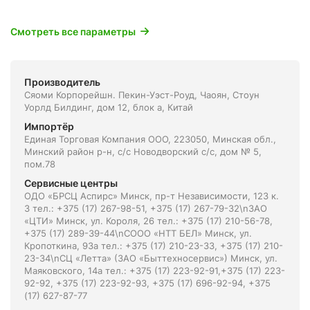
Смотреть все параметры
Производитель
Сяоми Корпорейшн. Пекин-Уэст-Роуд, Чаоян, Стоун
Уорлд Билдинг, дом 12, блок а, Китай
Импортёр
Единая Торговая Компания ООО, 223050, Минская обл.,
Минский район р-н, с/с Новодворский с/с, дом № 5,
пом.78
Сервисные центры
ОДО «БРСЦ Аспирс» Минск, пр-т Независимости, 123 к.
3 тел.: +375 (17) 267-98-51, +375 (17) 267-79-32\nЗАО
«ЦТИ» Минск, ул. Короля, 26 тел.: +375 (17) 210-56-78,
+375 (17) 289-39-44\nСООО «НТТ БЕЛ» Минск, ул.
Кропоткина, 93а тел.: +375 (17) 210-23-33, +375 (17) 210-
23-34\nСЦ «Летта» (ЗАО «Быттехносервис») Минск, ул.
Маяковского, 14а тел.: +375 (17) 223-92-91,+375 (17) 223-
92-92, +375 (17) 223-92-93, +375 (17) 696-92-94, +375
(17) 627-87-77