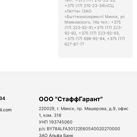
тел.: +375 (17) 210-23-33,
+375 (17) 210-23-34\nСЦ
«Летта» (ЗАО
«Быттехносервис») Минск, ул.
Маяковского, 14а тел.: +375
(17) 223-92-91,+375 (17) 223-
92-92, +375 (17) 223-92-93,
+375 (17) 696-92-94, +375 (17)
627-87-77
34
ООО "СтаффГарант"
220029, г. Минск, пр. Машерова, д.9, офис
il.com
1, ком. 316
УНП 193745060
р/с BY78ALFA30122E60540020270000
ЗАО Альфа Банк