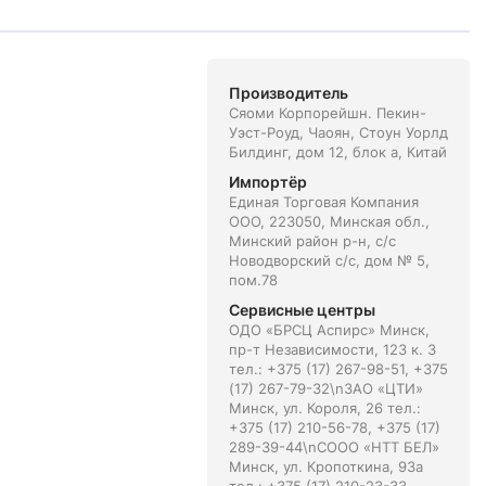
Производитель
Сяоми Корпорейшн. Пекин-
Уэст-Роуд, Чаоян, Стоун Уорлд
Билдинг, дом 12, блок а, Китай
Импортёр
Единая Торговая Компания
ООО, 223050, Минская обл.,
Минский район р-н, с/с
Новодворский с/с, дом № 5,
пом.78
Сервисные центры
ОДО «БРСЦ Аспирс» Минск,
пр-т Независимости, 123 к. 3
тел.: +375 (17) 267-98-51, +375
(17) 267-79-32\nЗАО «ЦТИ»
Минск, ул. Короля, 26 тел.:
+375 (17) 210-56-78, +375 (17)
289-39-44\nСООО «НТТ БЕЛ»
Минск, ул. Кропоткина, 93а