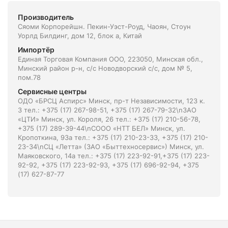
Производитель
Сяоми Корпорейшн. Пекин-Уэст-Роуд, Чаоян, Стоун
Уорлд Билдинг, дом 12, блок а, Китай
Импортёр
Единая Торговая Компания ООО, 223050, Минская обл.,
Минский район р-н, с/с Новодворский с/с, дом № 5,
пом.78
Сервисные центры
ОДО «БРСЦ Аспирс» Минск, пр-т Независимости, 123 к.
3 тел.: +375 (17) 267-98-51, +375 (17) 267-79-32\nЗАО
«ЦТИ» Минск, ул. Короля, 26 тел.: +375 (17) 210-56-78,
+375 (17) 289-39-44\nСООО «НТТ БЕЛ» Минск, ул.
Кропоткина, 93а тел.: +375 (17) 210-23-33, +375 (17) 210-
23-34\nСЦ «Летта» (ЗАО «Быттехносервис») Минск, ул.
Маяковского, 14а тел.: +375 (17) 223-92-91,+375 (17) 223-
92-92, +375 (17) 223-92-93, +375 (17) 696-92-94, +375
(17) 627-87-77