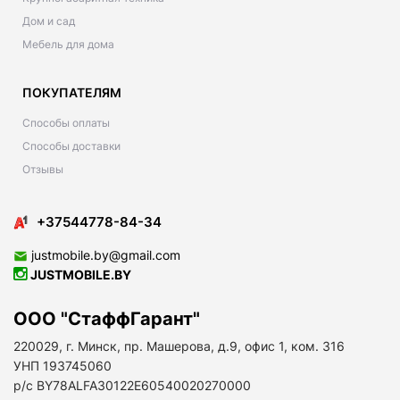
Дом и сад
Мебель для дома
ПОКУПАТЕЛЯМ
Способы оплаты
Способы доставки
Отзывы
+37544778-84-34
justmobile.by@gmail.com
JUSTMOBILE.BY
ООО "СтаффГарант"
220029, г. Минск, пр. Машерова, д.9, офис 1, ком. 316
УНП 193745060
р/с BY78ALFA30122E60540020270000