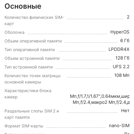
Основные
2
Количество физических SIM-
карт
HyperOS
Оболочка
6 Гб
Объем оперативной памяти
LPDDR4X
Тип оперативной памяти
128 Гб
Объем встроенной памяти
UFS 2.2
Тип встроенной памяти
108 Мп
Количество точек матрицы
основной камеры
Характеристики блока
Мп,f/1.7,1/1.67",0.64мкм,ши
камер
Мп,f/2.4,макро2 Мп,f/2.4,д
Нет
Раздельные слоты SIM 2 и
карт памяти
nano-SIM
Формат SIM-карты