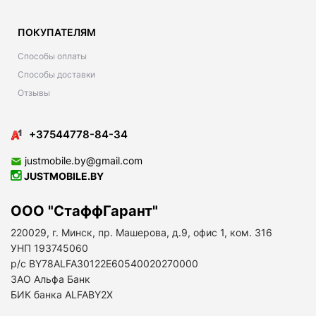
ПОКУПАТЕЛЯМ
Способы оплаты
Способы доставки
Отзывы
+37544778-84-34
justmobile.by@gmail.com
JUSTMOBILE.BY
ООО "СтаффГарант"
220029, г. Минск, пр. Машерова, д.9, офис 1, ком. 316
УНП 193745060
р/с BY78ALFA30122E60540020270000
ЗАО Альфа Банк
БИК банка ALFABY2X