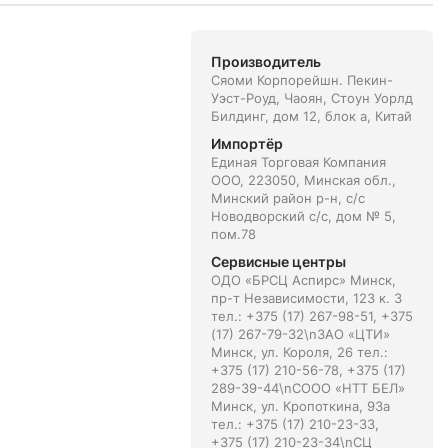
Производитель
Сяоми Корпорейшн. Пекин-
Уэст-Роуд, Чаоян, Стоун Уорлд
Билдинг, дом 12, блок а, Китай
Импортёр
Единая Торговая Компания
ООО, 223050, Минская обл.,
Минский район р-н, с/с
Новодворский с/с, дом № 5,
пом.78
Сервисные центры
ОДО «БРСЦ Аспирс» Минск,
пр-т Независимости, 123 к. 3
тел.: +375 (17) 267-98-51, +375
(17) 267-79-32\nЗАО «ЦТИ»
Минск, ул. Короля, 26 тел.:
+375 (17) 210-56-78, +375 (17)
289-39-44\nСООО «НТТ БЕЛ»
Минск, ул. Кропоткина, 93а
тел.: +375 (17) 210-23-33,
+375 (17) 210-23-34\nСЦ