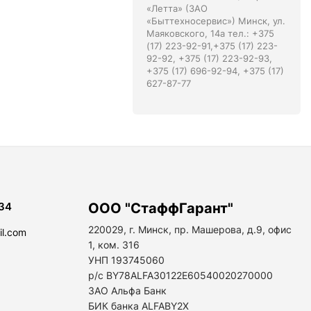
«Летта» (ЗАО
«Быттехносервис») Минск, ул.
Маяковского, 14а тел.: +375
(17) 223-92-91,+375 (17) 223-
92-92, +375 (17) 223-92-93,
+375 (17) 696-92-94, +375 (17)
627-87-77
34
ООО "СтаффГарант"
220029, г. Минск, пр. Машерова, д.9, офис
il.com
1, ком. 316
УНП 193745060
р/с BY78ALFA30122E60540020270000
ЗАО Альфа Банк
БИК банка ALFABY2X