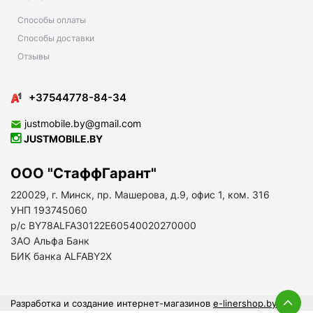
Способы оплаты
Способы доставки
Отзывы
+37544778-84-34
justmobile.by@gmail.com
JUSTMOBILE.BY
ООО "СтаффГарант"
220029, г. Минск, пр. Машерова, д.9, офис 1, ком. 316
УНП 193745060
р/с BY78ALFA30122E60540020270000
ЗАО Альфа Банк
БИК банка ALFABY2X
Разработка и создание интернет-магазинов
e-linershop.by