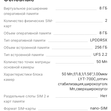
8 ГБ
Виртуальное расширение
оперативной памяти
2
Количество физических SIM-
карт
8 ГБ
Объем оперативной памяти
LPDDR5X
Тип оперативной памяти
256 ГБ
Объем встроенной памяти
UFS 2.2
Тип встроенной памяти
50 Мп
Количество точек матрицы
основной камеры
50 Мп,f/1.8,1/1.56",1.00мкм,
Характеристики блока
LYT-700C,оптиче
камер
стабилизация,широкоуголь
Мп,сверхширокоугол
Нет
Раздельные слоты SIM 2 и
карт памяти
nano-SIM
Формат SIM-карты