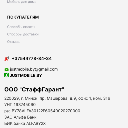
Мебель для дома
ПОКУПАТЕЛЯМ
Способы оплаты
Способы доставки
Отзывы
+37544778-84-34
justmobile.by@gmail.com
JUSTMOBILE.BY
ООО "СтаффГарант"
220029, г. Минск, пр. Машерова, д.9, офис 1, ком. 316
УНП 193745060
р/с BY78ALFA30122E60540020270000
ЗАО Альфа Банк
БИК банка ALFABY2X