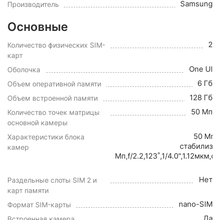
Samsung
Производитель
Основные
2
Количество физических SIM-
карт
One UI
Оболочка
6 Гб
Объем оперативной памяти
128 Гб
Объем встроенной памяти
50 Мп
Количество точек матрицы
основной камеры
50 Мп,f
Характеристики блока
стабилиза
камер
Мп,f/2.2,123˚,1/4.0",1.12мкм
Нет
Раздельные слоты SIM 2 и
карт памяти
nano-SIM
Формат SIM-карты
Да
Встроенная камера