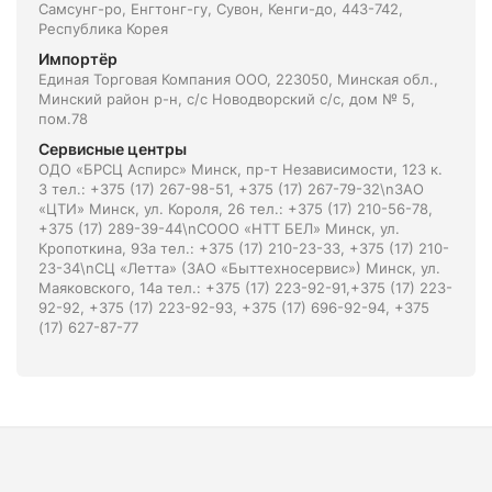
Самсунг-ро, Енгтонг-гу, Сувон, Кенги-до, 443-742,
Республика Корея
Импортёр
Единая Торговая Компания ООО, 223050, Минская обл.,
Минский район р-н, с/с Новодворский с/с, дом № 5,
пом.78
Сервисные центры
ОДО «БРСЦ Аспирс» Минск, пр-т Независимости, 123 к.
3 тел.: +375 (17) 267-98-51, +375 (17) 267-79-32\nЗАО
«ЦТИ» Минск, ул. Короля, 26 тел.: +375 (17) 210-56-78,
+375 (17) 289-39-44\nСООО «НТТ БЕЛ» Минск, ул.
Кропоткина, 93а тел.: +375 (17) 210-23-33, +375 (17) 210-
23-34\nСЦ «Летта» (ЗАО «Быттехносервис») Минск, ул.
Маяковского, 14а тел.: +375 (17) 223-92-91,+375 (17) 223-
92-92, +375 (17) 223-92-93, +375 (17) 696-92-94, +375
(17) 627-87-77