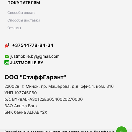
ПОКУПАТЕЛЯМ
Способы оплаты
Способы доставки
Отзывы
+37544778-84-34
justmobile.by@gmail.com
JUSTMOBILE.BY
ООО "СтаффГарант"
220029, г. Минск, пр. Машерова, д.9, офис 1, ком. 316
УНП 193745060
р/с BY78ALFA30122E60540020270000
ЗАО Альфа Банк
БИК банка ALFABY2X
Разработка и создание интернет-магазинов
e-linershop.by