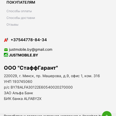
ПОКУПАТЕЛЯМ
Способы оплаты
Способы доставки
Отзывы
+37544778-84-34
justmobile.by@gmail.com
JUSTMOBILE.BY
ООО "СтаффГарант"
220029, г. Минск, пр. Машерова, д.9, офис 1, ком. 316
УНП 193745060
р/с BY78ALFA30122E60540020270000
ЗАО Альфа Банк
БИК банка ALFABY2X
Разработка и создание интернет-магазинов
e-linershop.by