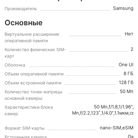
Samsung
Производитель
Основные
Нет
Виртуальное расширение
оперативной памяти
2
Количество физических SIM-
карт
One UI
Оболочка
8 ГБ
Объем оперативной памяти
128 Гб
Объем встроенной памяти
50 Мп
Количество точек матрицы
основной камеры
50 Мп,f/1.8,1/1.96"
Характеристики блока
Мп,f/2.2,123˚,1/4.0",1.1мкм,
камер
nano-SIM,eSIM
Формат SIM-карты
Да
Встроенная камера