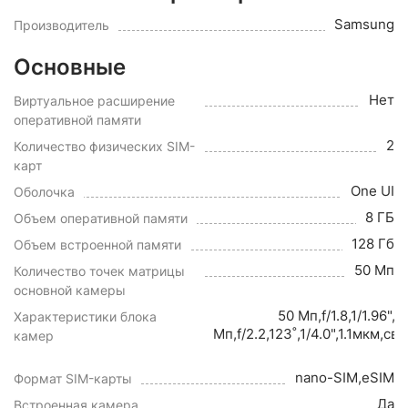
Samsung
Производитель
Основные
Нет
Виртуальное расширение
оперативной памяти
2
Количество физических SIM-
карт
One UI
Оболочка
8 ГБ
Объем оперативной памяти
128 Гб
Объем встроенной памяти
50 Мп
Количество точек матрицы
основной камеры
50 Мп,f/1.8,1/1.96"
Характеристики блока
Мп,f/2.2,123˚,1/4.0",1.1мкм,
камер
nano-SIM,eSIM
Формат SIM-карты
Да
Встроенная камера