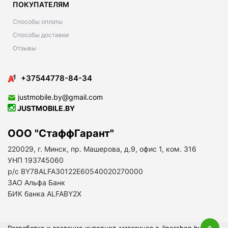
ПОКУПАТЕЛЯМ
Способы оплаты
Способы доставки
Отзывы
+37544778-84-34
justmobile.by@gmail.com
JUSTMOBILE.BY
ООО "СтаффГарант"
220029, г. Минск, пр. Машерова, д.9, офис 1, ком. 316
УНП 193745060
р/с BY78ALFA30122E60540020270000
ЗАО Альфа Банк
БИК банка ALFABY2X
Разработка и создание интернет-магазинов
e-linershop.by