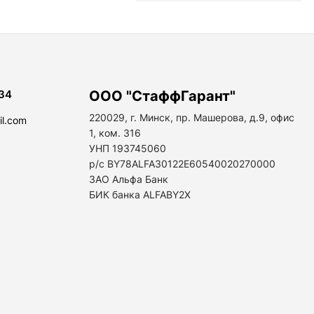
34
ООО "СтаффГарант"
220029, г. Минск, пр. Машерова, д.9, офис
il.com
1, ком. 316
УНП 193745060
р/с BY78ALFA30122E60540020270000
ЗАО Альфа Банк
БИК банка ALFABY2X