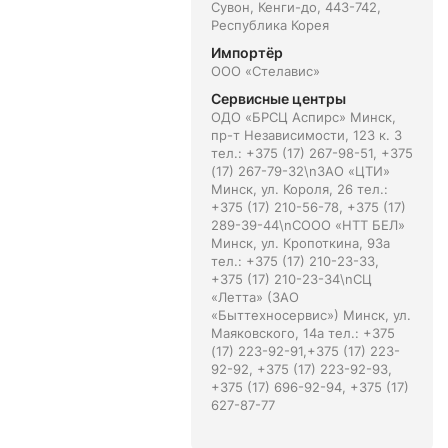
Сувон, Кенги-до, 443-742,
Республика Корея
Импортёр
ООО «Стелавис»
Сервисные центры
ОДО «БРСЦ Аспирс» Минск,
пр-т Независимости, 123 к. 3
тел.: +375 (17) 267-98-51, +375
(17) 267-79-32\nЗАО «ЦТИ»
Минск, ул. Короля, 26 тел.:
+375 (17) 210-56-78, +375 (17)
289-39-44\nСООО «НТТ БЕЛ»
Минск, ул. Кропоткина, 93а
тел.: +375 (17) 210-23-33,
+375 (17) 210-23-34\nСЦ
«Летта» (ЗАО
«Быттехносервис») Минск, ул.
Маяковского, 14а тел.: +375
(17) 223-92-91,+375 (17) 223-
92-92, +375 (17) 223-92-93,
+375 (17) 696-92-94, +375 (17)
627-87-77