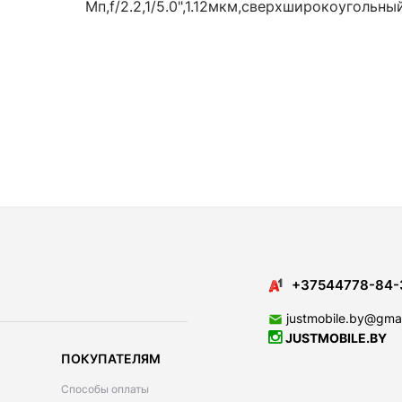
Мп,f/2.2,1/5.0",1.12мкм,сверхширокоугольны
+37544778-84-
justmobile.by@gma
JUSTMOBILE.BY
ПОКУПАТЕЛЯМ
Способы оплаты