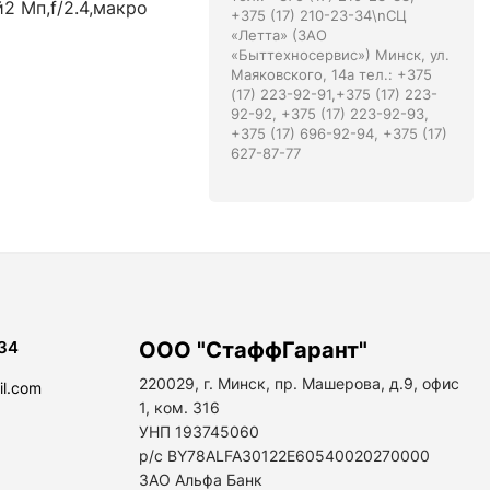
й2 Мп,f/2.4,макро
+375 (17) 210-23-34\nСЦ
«Летта» (ЗАО
«Быттехносервис») Минск, ул.
Маяковского, 14а тел.: +375
(17) 223-92-91,+375 (17) 223-
92-92, +375 (17) 223-92-93,
+375 (17) 696-92-94, +375 (17)
627-87-77
34
ООО "СтаффГарант"
220029, г. Минск, пр. Машерова, д.9, офис
il.com
1, ком. 316
УНП 193745060
р/с BY78ALFA30122E60540020270000
ЗАО Альфа Банк