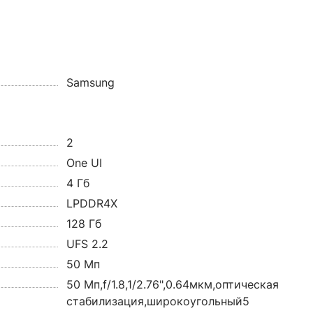
Samsung
2
One UI
4 Гб
LPDDR4X
128 Гб
UFS 2.2
50 Мп
50 Мп,f/1.8,1/2.76",0.64мкм,оптическая
стабилизация,широкоугольный5