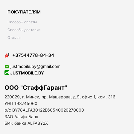
ПОКУПАТЕЛЯМ
Способы оплаты
Способы доставки
Отзывы
+37544778-84-34
justmobile.by@gmail.com
JUSTMOBILE.BY
ООО "СтаффГарант"
220029, г. Минск, пр. Машерова, д.9, офис 1, ком. 316
УНП 193745060
р/с BY78ALFA30122E60540020270000
ЗАО Альфа Банк
БИК банка ALFABY2X