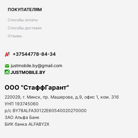
ПОКУПАТЕЛЯМ
Способы оплаты
Способы доставки
Отзывы
+37544778-84-34
justmobile.by@gmail.com
JUSTMOBILE.BY
ООО "СтаффГарант"
220029, г. Минск, пр. Машерова, д.9, офис 1, ком. 316
УНП 193745060
р/с BY78ALFA30122E60540020270000
ЗАО Альфа Банк
БИК банка ALFABY2X