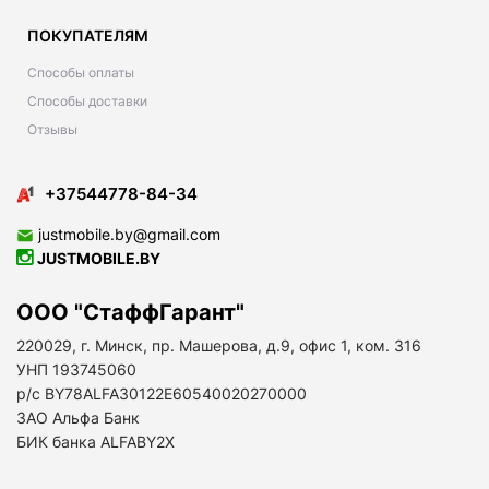
ПОКУПАТЕЛЯМ
Способы оплаты
Способы доставки
Отзывы
+37544778-84-34
justmobile.by@gmail.com
JUSTMOBILE.BY
ООО "СтаффГарант"
220029, г. Минск, пр. Машерова, д.9, офис 1, ком. 316
УНП 193745060
р/с BY78ALFA30122E60540020270000
ЗАО Альфа Банк
БИК банка ALFABY2X