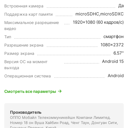
Да
Встроенная камера
microSDHC,microSDXC
Поддержка карт памяти
1920x1080 (60 кадров/с)
Максимальное разрешение
видео
смартфон
Тип
1080x2372
Разрешение экрана
6.57"
Размер экрана
Android 15
Версия ОС на момент
выхода
Android
Операционная система
Смотреть все параметры
Производитель
ОППО Мобайл Телекоммуникейшн Компани Лимитед.
Номер 18 он Вуша Хайбин Роад, Ченг Таун, Донгуан Сити,
Гуандонг Провинс, Китай