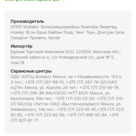
Производитель
ОППО Мобайл Телекоммуникейшн Компани Лимитед.
Номер 18 он Вуша Хайбин Роад, Ченг Таун, Донгуан Сити,
Гуандонг Провинс, Китай
Импортёр
Единая Торговая Компания ООО, 223050, Минская обл.,
Минский район р-н, с/с Новодворский с/с, дом № 5,
пом.78
Сервисные центры
ОДО «БРСЦ Аспирс» Минск, пр-т Независимости, 123 к.
3 тел.: +375 (17) 267-98-51, +375 (17) 267-79-32\nЗАО
«ЦТИ» Минск, ул. Короля, 26 тел.: +375 (17) 210-56-78,
+375 (17) 289-39-44\nСООО «НТТ БЕЛ» Минск, ул.
Кропоткина, 93а тел.: +375 (17) 210-23-33, +375 (17) 210-
23-34\nСЦ «Летта» (ЗАО «Быттехносервис») Минск, ул.
Маяковского, 14а тел.: +375 (17) 223-92-91,+375 (17) 223-
92-92, +375 (17) 223-92-93, +375 (17) 696-92-94, +375
(17) 627-87-77