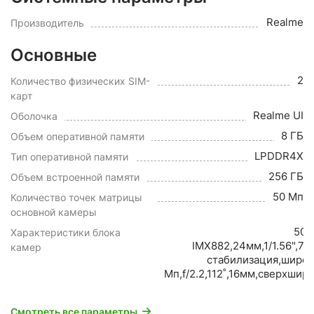
Realme
Производитель
Основные
2
Количество физических SIM-
карт
Realme UI
Оболочка
8 ГБ
Объем оперативной памяти
LPDDR4X
Тип оперативной памяти
256 ГБ
Объем встроенной памяти
50 Мп
Количество точек матрицы
основной камеры
50 
Характеристики блока
IMX882,24мм,1/1.56",79
камер
стабилизация,широ
Мп,f/2.2,112˚,16мм,сверхши
Смотреть все параметры