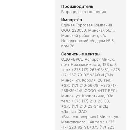
Производитель
В процессе заполнения
Импортёр
Единая Торговая Компания
ООО, 223050, Минская обл.,
Минский район р-н, с/с
Новодворский с/с, дом № 5,
пом.78
Сервисные центры
ОДО «БРСЦ Аспирс» Минск,
пр-т Независимости, 123 к. 3
тел.: +375 (17) 267-98-51, +375
(17) 267-79-32\nЗАО «ЦТИ»
Минск, ул. Короля, 26 тел.:
+375 (17) 210-56-78, +375 (17)
289-39-44\nСООО «НТТ БЕЛ»
Минск, ул. Кропоткина, 93а
тел.: +375 (17) 210-23-33,
+375 (17) 210-23-34\nСЦ
«Летта» (ЗАО
«Быттехносервис») Минск, ул.
Маяковского, 14а тел.: +375
(17) 223-92-91,+375 (17) 223-