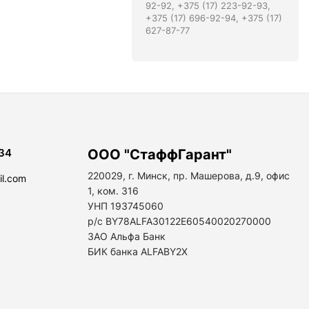
92-92, +375 (17) 223-92-93,
+375 (17) 696-92-94, +375 (17)
627-87-77
34
ООО "СтаффГарант"
220029, г. Минск, пр. Машерова, д.9, офис
il.com
1, ком. 316
УНП 193745060
р/с BY78ALFA30122E60540020270000
ЗАО Альфа Банк
БИК банка ALFABY2X