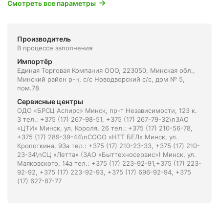
Смотреть все параметры
Производитель
В процессе заполнения
Импортёр
Единая Торговая Компания ООО, 223050, Минская обл.,
Минский район р-н, с/с Новодворский с/с, дом № 5,
пом.78
Сервисные центры
ОДО «БРСЦ Аспирс» Минск, пр-т Независимости, 123 к.
3 тел.: +375 (17) 267-98-51, +375 (17) 267-79-32\nЗАО
«ЦТИ» Минск, ул. Короля, 26 тел.: +375 (17) 210-56-78,
+375 (17) 289-39-44\nСООО «НТТ БЕЛ» Минск, ул.
Кропоткина, 93а тел.: +375 (17) 210-23-33, +375 (17) 210-
23-34\nСЦ «Летта» (ЗАО «Быттехносервис») Минск, ул.
Маяковского, 14а тел.: +375 (17) 223-92-91,+375 (17) 223-
92-92, +375 (17) 223-92-93, +375 (17) 696-92-94, +375
(17) 627-87-77