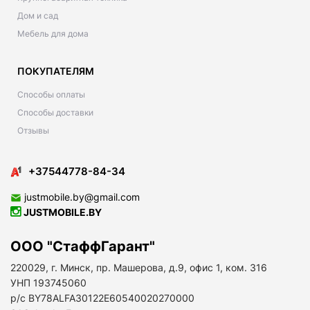
Дом и сад
Мебель для дома
ПОКУПАТЕЛЯМ
Способы оплаты
Способы доставки
Отзывы
+37544778-84-34
justmobile.by@gmail.com
JUSTMOBILE.BY
ООО "СтаффГарант"
220029, г. Минск, пр. Машерова, д.9, офис 1, ком. 316
УНП 193745060
р/с BY78ALFA30122E60540020270000