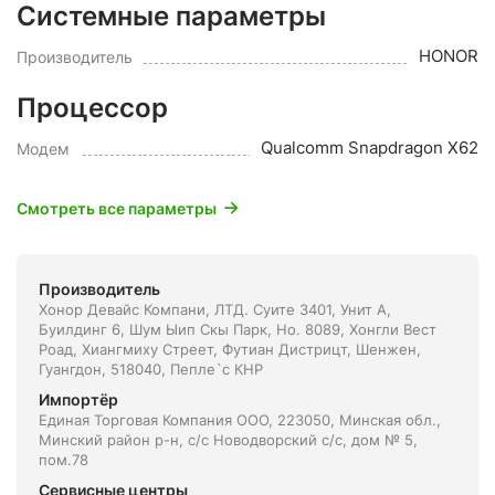
Системные параметры
HONOR
Производитель
Процессор
Qualcomm Snapdragon X62
Модем
Смотреть все параметры
Производитель
Хонор Девайс Компани, ЛТД. Суите 3401, Унит A,
Буилдинг 6, Шум Ыип Скы Парк, Но. 8089, Хонгли Вест
Роад, Xиангмиху Стреет, Футиан Дистрицт, Шенжен,
Гуангдон, 518040, Пепле`с КНР
Импортёр
Единая Торговая Компания ООО, 223050, Минская обл.,
Минский район р-н, с/с Новодворский с/с, дом № 5,
пом.78
Сервисные центры