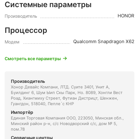
Системные параметры
HONOR
Производитель
Процессор
Qualcomm Snapdragon X62
Модем
Смотреть все параметры
Производитель
Хонор Девайс Компани, ЛТД. Суите 3401, Унит A,
Буилдинг 6, Шум Ыип Скы Парк, Но. 8089, Хонгли Вест
Роад, Xиангмиху Стреет, Футиан Дистрицт, Шенжен,
Гуангдон, 518040, Пепле`с КНР
Импортёр
Единая Торговая Компания ООО, 223050, Минская обл.,
Минский район р-н, с/с Новодворский с/с, дом № 5,
пом.78
Сервисные центры