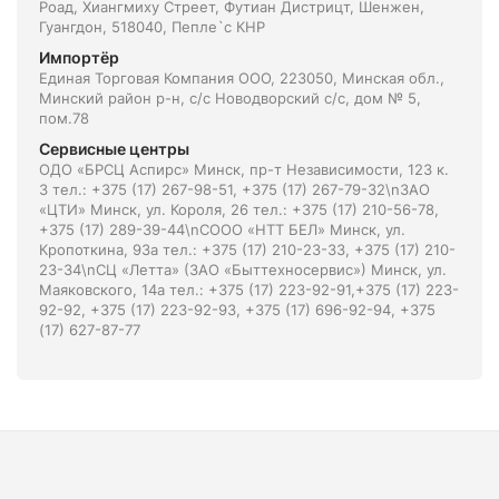
Роад, Xиангмиху Стреет, Футиан Дистрицт, Шенжен,
Гуангдон, 518040, Пепле`с КНР
Импортёр
Единая Торговая Компания ООО, 223050, Минская обл.,
Минский район р-н, с/с Новодворский с/с, дом № 5,
пом.78
Сервисные центры
ОДО «БРСЦ Аспирс» Минск, пр-т Независимости, 123 к.
3 тел.: +375 (17) 267-98-51, +375 (17) 267-79-32\nЗАО
«ЦТИ» Минск, ул. Короля, 26 тел.: +375 (17) 210-56-78,
+375 (17) 289-39-44\nСООО «НТТ БЕЛ» Минск, ул.
Кропоткина, 93а тел.: +375 (17) 210-23-33, +375 (17) 210-
23-34\nСЦ «Летта» (ЗАО «Быттехносервис») Минск, ул.
Маяковского, 14а тел.: +375 (17) 223-92-91,+375 (17) 223-
92-92, +375 (17) 223-92-93, +375 (17) 696-92-94, +375
(17) 627-87-77