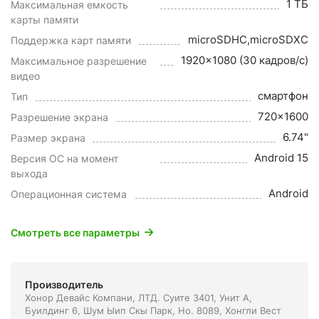
1 ТБ
Максимальная емкость
карты памяти
microSDHC,microSDXC
Поддержка карт памяти
1920x1080 (30 кадров/с)
Максимальное разрешение
видео
смартфон
Тип
720x1600
Разрешение экрана
6.74"
Размер экрана
Android 15
Версия ОС на момент
выхода
Android
Операционная система
Смотреть все параметры
Производитель
Хонор Девайс Компани, ЛТД. Суите 3401, Унит A,
Буилдинг 6, Шум Ыип Скы Парк, Но. 8089, Хонгли Вест