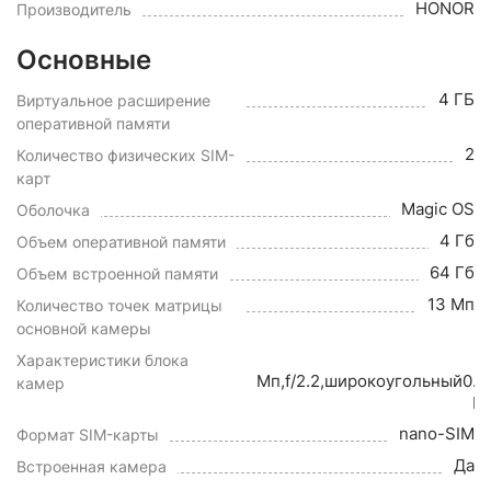
HONOR
Производитель
Основные
4 ГБ
Виртуальное расширение
оперативной памяти
2
Количество физических SIM-
карт
Magic OS
Оболочка
4 Гб
Объем оперативной памяти
64 Гб
Объем встроенной памяти
13 Мп
Количество точек матрицы
основной камеры
1
Характеристики блока
Мп,f/2.2,широкоугольный0.0
камер
М
nano-SIM
Формат SIM-карты
Да
Встроенная камера