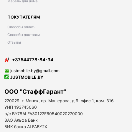
Мебель для дома
ПОКУПАТЕЛЯМ
Способы оплаты
Способы доставки
Отзывы
+37544778-84-34
justmobile.by@gmail.com
JUSTMOBILE.BY
ООО "СтаффГарант"
220029, г. Минск, пр. Машерова, д.9, офис 1, ком. 316
УНП 193745060
р/с BY78ALFA30122E60540020270000
ЗАО Альфа Банк
БИК банка ALFABY2X