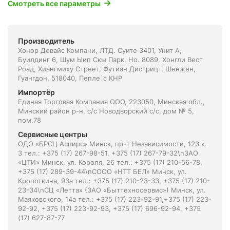
Смотреть все параметры
Производитель
Хонор Девайс Компани, ЛТД. Суите 3401, Унит A,
Буилдинг 6, Шум Ыип Скы Парк, Но. 8089, Хонгли Вест
Роад, Xиангмиху Стреет, Футиан Дистрицт, Шенжен,
Гуангдон, 518040, Пепле`с КНР
Импортёр
Единая Торговая Компания ООО, 223050, Минская обл.,
Минский район р-н, с/с Новодворский с/с, дом № 5,
пом.78
Сервисные центры
ОДО «БРСЦ Аспирс» Минск, пр-т Независимости, 123 к.
3 тел.: +375 (17) 267-98-51, +375 (17) 267-79-32\nЗАО
«ЦТИ» Минск, ул. Короля, 26 тел.: +375 (17) 210-56-78,
+375 (17) 289-39-44\nСООО «НТТ БЕЛ» Минск, ул.
Кропоткина, 93а тел.: +375 (17) 210-23-33, +375 (17) 210-
23-34\nСЦ «Летта» (ЗАО «Быттехносервис») Минск, ул.
Маяковского, 14а тел.: +375 (17) 223-92-91,+375 (17) 223-
92-92, +375 (17) 223-92-93, +375 (17) 696-92-94, +375
(17) 627-87-77