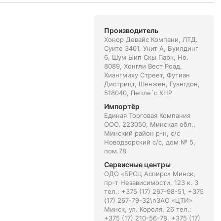
Производитель
Хонор Девайс Компани, ЛТД.
Суите 3401, Унит A, Буилдинг
6, Шум Ыип Скы Парк, Но.
8089, Хонгли Вест Роад,
Xиангмиху Стреет, Футиан
Дистрицт, Шенжен, Гуангдон,
518040, Пепле`с КНР
Импортёр
Единая Торговая Компания
ООО, 223050, Минская обл.,
Минский район р-н, с/с
Новодворский с/с, дом № 5,
пом.78
Сервисные центры
ОДО «БРСЦ Аспирс» Минск,
пр-т Независимости, 123 к. 3
тел.: +375 (17) 267-98-51, +375
(17) 267-79-32\nЗАО «ЦТИ»
Минск, ул. Короля, 26 тел.:
+375 (17) 210-56-78, +375 (17)