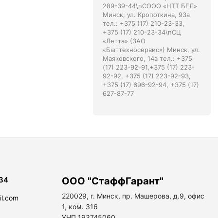
289-39-44\nСООО «НТТ БЕЛ»
Минск, ул. Кропоткина, 93а
тел.: +375 (17) 210-23-33,
+375 (17) 210-23-34\nСЦ
«Летта» (ЗАО
«Быттехносервис») Минск, ул.
Маяковского, 14а тел.: +375
(17) 223-92-91,+375 (17) 223-
92-92, +375 (17) 223-92-93,
+375 (17) 696-92-94, +375 (17)
627-87-77
34
ООО "СтаффГарант"
220029, г. Минск, пр. Машерова, д.9, офис
il.com
1, ком. 316
УНП 193745060