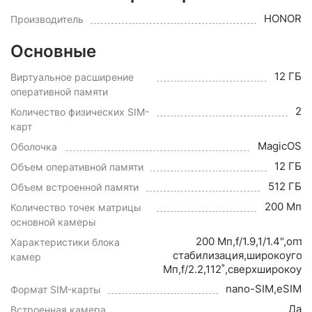
HONOR
Производитель
Основные
12 ГБ
Виртуальное расширение
оперативной памяти
2
Количество физических SIM-
карт
MagicOS
Оболочка
12 ГБ
Объем оперативной памяти
512 ГБ
Объем встроенной памяти
200 Мп
Количество точек матрицы
основной камеры
200 Мп,f/1.9,1/1.4",опт
Характеристики блока
стабилизация,широкоугол
камер
Мп,f/2.2,112˚,сверхширокоуг
nano-SIM,eSIM
Формат SIM-карты
Да
Встроенная камера