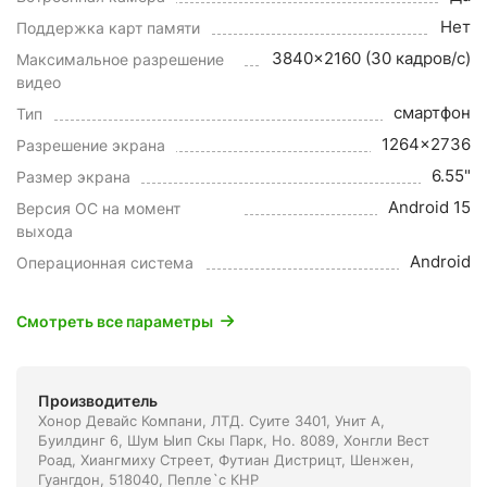
Нет
Поддержка карт памяти
3840x2160 (30 кадров/с)
Максимальное разрешение
видео
смартфон
Тип
1264x2736
Разрешение экрана
6.55"
Размер экрана
Android 15
Версия ОС на момент
выхода
Android
Операционная система
Смотреть все параметры
Производитель
Хонор Девайс Компани, ЛТД. Суите 3401, Унит A,
Буилдинг 6, Шум Ыип Скы Парк, Но. 8089, Хонгли Вест
Роад, Xиангмиху Стреет, Футиан Дистрицт, Шенжен,
Гуангдон, 518040, Пепле`с КНР