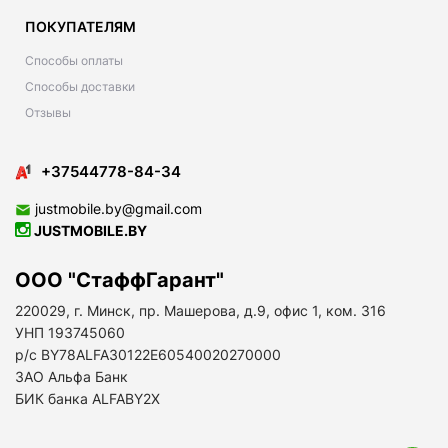
ПОКУПАТЕЛЯМ
Способы оплаты
Способы доставки
Отзывы
+37544778-84-34
justmobile.by@gmail.com
JUSTMOBILE.BY
ООО "СтаффГарант"
220029, г. Минск, пр. Машерова, д.9, офис 1, ком. 316
УНП 193745060
р/с BY78ALFA30122E60540020270000
ЗАО Альфа Банк
БИК банка ALFABY2X