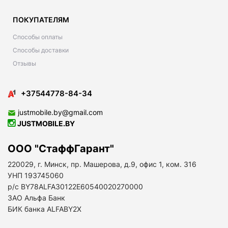
ПОКУПАТЕЛЯМ
Способы оплаты
Способы доставки
Отзывы
+37544778-84-34
justmobile.by@gmail.com
JUSTMOBILE.BY
ООО "СтаффГарант"
220029, г. Минск, пр. Машерова, д.9, офис 1, ком. 316
УНП 193745060
р/с BY78ALFA30122E60540020270000
ЗАО Альфа Банк
БИК банка ALFABY2X