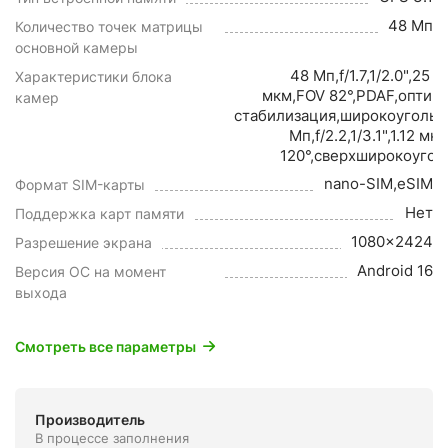
48 Мп
Количество точек матрицы
основной камеры
48 Мп,f/1.7,1/2.0",25 м
Характеристики блока
мкм,FOV 82°,PDAF,оптич
камер
стабилизация,широкоугольн
Мп,f/2.2,1/3.1",1.12 мк
120°,сверхширокоуго
nano-SIM,eSIM
Формат SIM-карты
Нет
Поддержка карт памяти
1080x2424
Разрешение экрана
Android 16
Версия ОС на момент
выхода
Смотреть все параметры
Производитель
В процессе заполнения