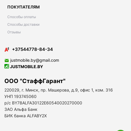
ПОКУПАТЕЛЯМ
Способы оплаты
Способы доставки
Отзывы
+37544778-84-34
justmobile.by@gmail.com
JUSTMOBILE.BY
ООО "СтаффГарант"
220029, г. Минск, пр. Машерова, д.9, офис 1, ком. 316
УНП 193745060
р/с BY78ALFA30122E60540020270000
ЗАО Альфа Банк
БИК банка ALFABY2X