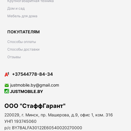
Крупногабаритная техника
Дом и сад
Мебель для дома
ПОКУПАТЕЛЯМ
Способы оплаты
Способы доставки
Отзывы
+37544778-84-34
justmobile.by@gmail.com
JUSTMOBILE.BY
ООО "СтаффГарант"
220029, г. Минск, пр. Машерова, д.9, офис 1, ком. 316
УНП 193745060
р/с BY78ALFA30122E60540020270000