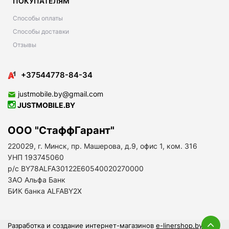
ПОКУПАТЕЛЯМ
Способы оплаты
Способы доставки
Отзывы
+37544778-84-34
justmobile.by@gmail.com
JUSTMOBILE.BY
ООО "СтаффГарант"
220029, г. Минск, пр. Машерова, д.9, офис 1, ком. 316
УНП 193745060
р/с BY78ALFA30122E60540020270000
ЗАО Альфа Банк
БИК банка ALFABY2X
Разработка и создание интернет-магазинов
e-linershop.by