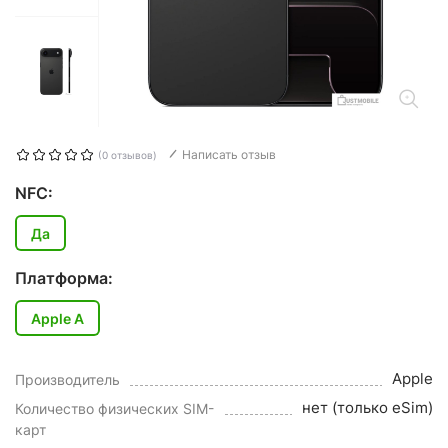
Написать отзыв
(0 отзывов)
NFC:
Да
Платформа:
Apple A
Apple
Производитель
нет (только eSim)
Количество физических SIM-
карт