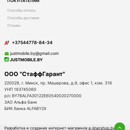
ПОКУПАТЕЛЯМ
Способы оплаты
Способы доставки
Отзывы
+37544778-84-34
justmobile.by@gmail.com
JUSTMOBILE.BY
ООО "СтаффГарант"
220029, г. Минск, пр. Машерова, д.9, офис 1, ком. 316
УНП 193745060
р/с BY78ALFA30122E60540020270000
ЗАО Альфа Банк
БИК банка ALFABY2X
Разработка и создание интернет-магазинов
e-linershop.by