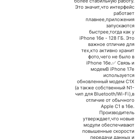
более стабильную работу.
Это значит,что интерфейс
работает
плавнее,приложения
запускаются
быстрее,тогда как у
iPhone 16e - 128 ГБ. Это
важное отличие для
тех,кто активно хранит
фото,чего не было в
iPhone 16e.✅ Связь и
модемВ iPhone 17e
используется
обновленный модем C1X
(а также собственный N1-
чип для Bluetooth/Wi-Fi),в
отличие от обычного
Apple C1 в 16e.
Производитель
утверждает,что новые
модули обеспечивают
повышенные скорости
передачи данных и