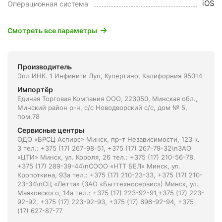
iOS
Операционная система
Смотреть все параметры
Производитель
Эпл ИНК. 1 Инфинити Луп, Купертино, Калифорния 95014
Импортёр
Единая Торговая Компания ООО, 223050, Минская обл.,
Минский район р-н, с/с Новодворский с/с, дом № 5,
пом.78
Сервисные центры
ОДО «БРСЦ Аспирс» Минск, пр-т Независимости, 123 к.
3 тел.: +375 (17) 267-98-51, +375 (17) 267-79-32\nЗАО
«ЦТИ» Минск, ул. Короля, 26 тел.: +375 (17) 210-56-78,
+375 (17) 289-39-44\nСООО «НТТ БЕЛ» Минск, ул.
Кропоткина, 93а тел.: +375 (17) 210-23-33, +375 (17) 210-
23-34\nСЦ «Летта» (ЗАО «Быттехносервис») Минск, ул.
Маяковского, 14а тел.: +375 (17) 223-92-91,+375 (17) 223-
92-92, +375 (17) 223-92-93, +375 (17) 696-92-94, +375
(17) 627-87-77