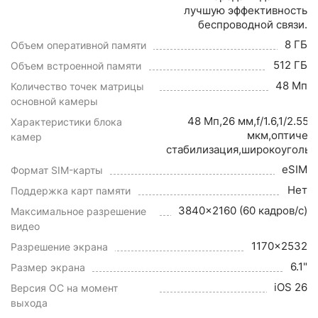
лучшую эффективность
беспроводной связи.
8 ГБ
Объем оперативной памяти
512 ГБ
Объем встроенной памяти
48 Мп
Количество точек матрицы
основной камеры
48 Мп,26 мм,f/1.6,1/2.55",
Характеристики блока
мкм,оптичес
камер
стабилизация,широкоуголь
eSIM
Формат SIM-карты
Нет
Поддержка карт памяти
3840x2160 (60 кадров/с)
Максимальное разрешение
видео
1170x2532
Разрешение экрана
6.1"
Размер экрана
iOS 26
Версия ОС на момент
выхода