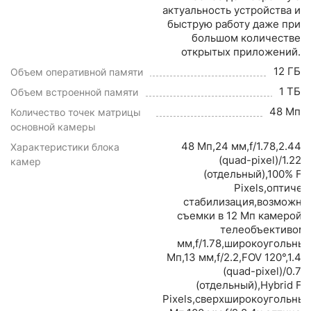
актуальность устройства и
быструю работу даже при
большом количестве
открытых приложений.
12 ГБ
Объем оперативной памяти
1 ТБ
Объем встроенной памяти
48 Мп
Количество точек матрицы
основной камеры
48 Мп,24 мм,f/1.78,2.44 
Характеристики блока
(quad-pixel)/1.22 
камер
(отдельный),100% Fo
Pixels,оптичес
стабилизация,возможно
съемки в 12 Мп камерой с
телеобъективом:
мм,f/1.78,широкоугольны
Мп,13 мм,f/2.2,FOV 120°,1.4 
(quad-pixel)/0.7 
(отдельный),Hybrid Fo
Pixels,сверхширокоугольны