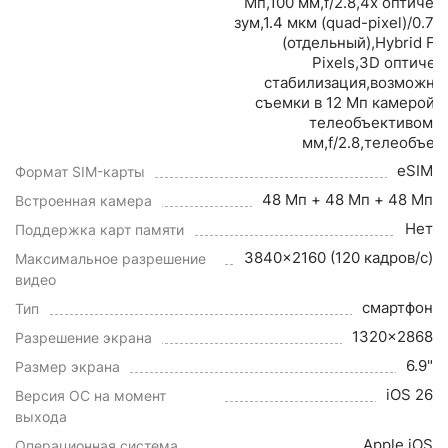
Мп,100 мм,f/2.8,4x оптичес
зум,1.4 мкм (quad-pixel)/0.7 
(отдельный),Hybrid Fo
Pixels,3D оптичес
стабилизация,возможно
съемки в 12 Мп камерой с
телеобъективом: 
мм,f/2.8,телеобъек
eSIM
Формат SIM-карты
48 Мп + 48 Мп + 48 Мп
Встроенная камера
Нет
Поддержка карт памяти
3840x2160 (120 кадров/с)
Максимальное разрешение
видео
смартфон
Тип
1320x2868
Разрешение экрана
6.9"
Размер экрана
iOS 26
Версия ОС на момент
выхода
Apple iOS
Операционная система