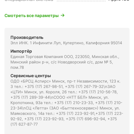
Смотреть все параметры
Производитель
Эпл ИНК. 1 Инфинити Луп, Купертино, Калифорния 95014
Импортёр
Единая Торговая Компания ООО, 223050, Минская обл.,
Минский район р-н, с/с Новодворский с/с, дом № 5,
пом.78
Сервисные центры
ОДО «БРСЦ Аспирс» Минск, пр-т Независимости, 123 к.
3 тел.: +375 (17) 267-98-51, +375 (17) 267-79-32\nЗАО
«ЦТИ» Минск, ул. Короля, 26 тел.: +375 (17) 210-56-78,
+375 (17) 289-39-44\nСООО «НТТ БЕЛ» Минск, ул.
Кропоткина, 93а тел.: +375 (17) 210-23-33, +375 (17) 210-
23-34\nСЦ «Летта» (ЗАО «Быттехносервис») Минск, ул.
Маяковского, 14а тел.: +375 (17) 223-92-91,+375 (17) 223-
92-92, +375 (17) 223-92-93, +375 (17) 696-92-94, +375
(17) 627-87-77