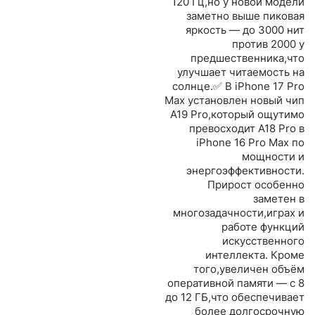
120 Гц,но у новой модели
заметно выше пиковая
яркость — до 3000 нит
против 2000 у
предшественника,что
улучшает читаемость на
солнце.✅ В iPhone 17 Pro
Max установлен новый чип
A19 Pro,который ощутимо
превосходит A18 Pro в
iPhone 16 Pro Max по
мощности и
энергоэффективности.
Прирост особенно
заметен в
многозадачности,играх и
работе функций
искусственного
интеллекта. Кроме
того,увеличен объём
оперативной памяти — с 8
до 12 ГБ,что обеспечивает
более долгосрочную