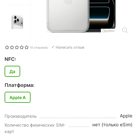
Написать отзыв
(0 отзывов)
NFC:
Да
Платформа:
Apple A
Apple
Производитель
нет (только eSim)
Количество физических SIM-
карт