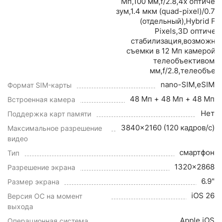
Мп,100 мм,f/2.8,4x оптичес
зум,1.4 мкм (quad-pixel)/0.7 
(отдельный),Hybrid Fo
Pixels,3D оптичес
стабилизация,возможно
съемки в 12 Мп камерой с
телеобъективом: 
мм,f/2.8,телеобъек
nano-SIM,eSIM
Формат SIM-карты
48 Мп + 48 Мп + 48 Мп
Встроенная камера
Нет
Поддержка карт памяти
3840x2160 (120 кадров/с)
Максимальное разрешение
видео
смартфон
Тип
1320x2868
Разрешение экрана
6.9"
Размер экрана
iOS 26
Версия ОС на момент
выхода
Apple iOS
Операционная система