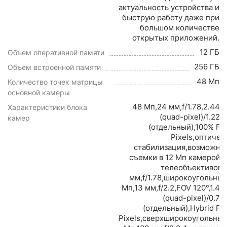
актуальность устройства и
быструю работу даже при
большом количестве
открытых приложений.
12 ГБ
Объем оперативной памяти
256 ГБ
Объем встроенной памяти
48 Мп
Количество точек матрицы
основной камеры
48 Мп,24 мм,f/1.78,2.44 
Характеристики блока
(quad-pixel)/1.22 
камер
(отдельный),100% Fo
Pixels,оптичес
стабилизация,возможно
съемки в 12 Мп камерой с
телеобъективом:
мм,f/1.78,широкоугольны
Мп,13 мм,f/2.2,FOV 120°,1.4 
(quad-pixel)/0.7 
(отдельный),Hybrid Fo
Pixels,сверхширокоугольны