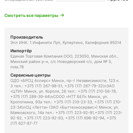
Смотреть все параметры
Производитель
Эпл ИНК. 1 Инфинити Луп, Купертино, Калифорния 95014
Импортёр
Единая Торговая Компания ООО, 223050, Минская обл.,
Минский район р-н, с/с Новодворский с/с, дом № 5,
пом.78
Сервисные центры
ОДО «БРСЦ Аспирс» Минск, пр-т Независимости, 123 к.
3 тел.: +375 (17) 267-98-51, +375 (17) 267-79-32\nЗАО
«ЦТИ» Минск, ул. Короля, 26 тел.: +375 (17) 210-56-78,
+375 (17) 289-39-44\nСООО «НТТ БЕЛ» Минск, ул.
Кропоткина, 93а тел.: +375 (17) 210-23-33, +375 (17) 210-
23-34\nСЦ «Летта» (ЗАО «Быттехносервис») Минск, ул.
Маяковского, 14а тел.: +375 (17) 223-92-91,+375 (17) 223-
92-92, +375 (17) 223-92-93, +375 (17) 696-92-94, +375
(17) 627-87-77