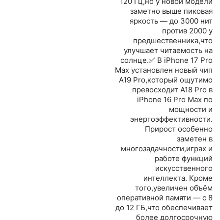
120 Гц,но у новой модели
заметно выше пиковая
яркость — до 3000 нит
против 2000 у
предшественника,что
улучшает читаемость на
солнце.✅ В iPhone 17 Pro
Max установлен новый чип
A19 Pro,который ощутимо
превосходит A18 Pro в
iPhone 16 Pro Max по
мощности и
энергоэффективности.
Прирост особенно
заметен в
многозадачности,играх и
работе функций
искусственного
интеллекта. Кроме
того,увеличен объём
оперативной памяти — с 8
до 12 ГБ,что обеспечивает
более долгосрочную