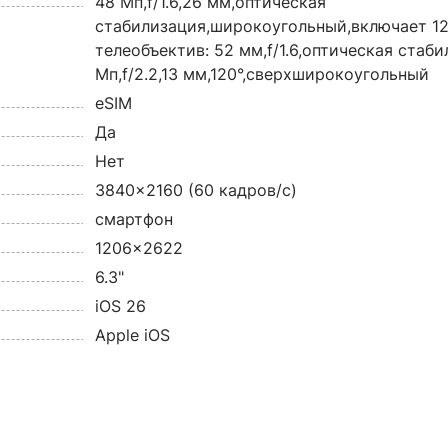
48 Мп,f/1.6,26 мм,оптическая
стабилизация,широкоугольный,включает 12
телеобъектив: 52 мм,f/1.6,оптическая стаб
Мп,f/2.2,13 мм,120°,сверхширокоугольный
eSIM
Да
Нет
3840x2160 (60 кадров/с)
смартфон
1206x2622
6.3"
iOS 26
Apple iOS