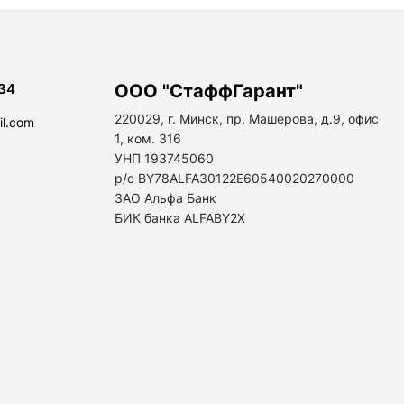
34
ООО "СтаффГарант"
220029, г. Минск, пр. Машерова, д.9, офис
il.com
1, ком. 316
УНП 193745060
р/с BY78ALFA30122E60540020270000
ЗАО Альфа Банк
БИК банка ALFABY2X