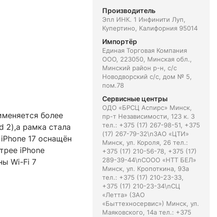
Производитель
Эпл ИНК. 1 Инфинити Луп,
Купертино, Калифорния 95014
Импортёр
Единая Торговая Компания
ООО, 223050, Минская обл.,
Минский район р-н, с/с
Новодворский с/с, дом № 5,
пом.78
Сервисные центры
ОДО «БРСЦ Аспирс» Минск,
рименяется более
пр-т Независимости, 123 к. 3
тел.: +375 (17) 267-98-51, +375
d 2),а рамка стала
(17) 267-79-32\nЗАО «ЦТИ»
iPhone 17 оснащён
Минск, ул. Короля, 26 тел.:
трее iPhone
+375 (17) 210-56-78, +375 (17)
289-39-44\nСООО «НТТ БЕЛ»
ы Wi-Fi 7
Минск, ул. Кропоткина, 93а
тел.: +375 (17) 210-23-33,
+375 (17) 210-23-34\nСЦ
«Летта» (ЗАО
«Быттехносервис») Минск, ул.
Маяковского, 14а тел.: +375