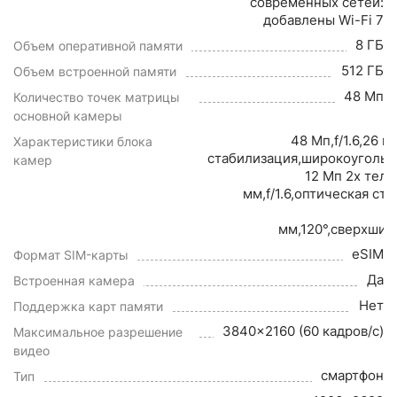
современных сетей:
добавлены Wi-Fi 7
8 ГБ
Объем оперативной памяти
512 ГБ
Объем встроенной памяти
48 Мп
Количество точек матрицы
основной камеры
48 Мп,f/1.6,26 
Характеристики блока
стабилизация,широкоугольн
камер
12 Мп 2x теле
мм,f/1.6,оптическая ст
мм,120°,сверхши
eSIM
Формат SIM-карты
Да
Встроенная камера
Нет
Поддержка карт памяти
3840x2160 (60 кадров/с)
Максимальное разрешение
видео
смартфон
Тип