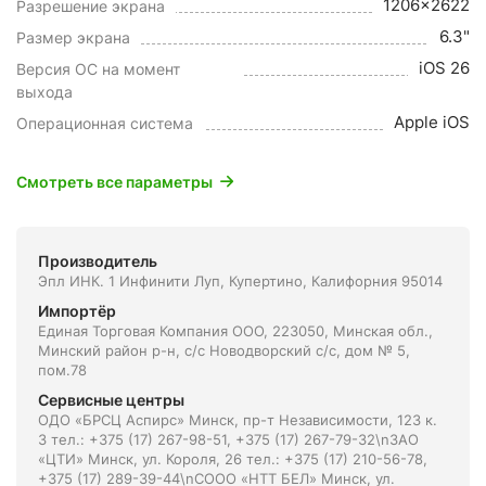
1206x2622
Разрешение экрана
6.3"
Размер экрана
iOS 26
Версия ОС на момент
выхода
Apple iOS
Операционная система
Смотреть все параметры
Производитель
Эпл ИНК. 1 Инфинити Луп, Купертино, Калифорния 95014
Импортёр
Единая Торговая Компания ООО, 223050, Минская обл.,
Минский район р-н, с/с Новодворский с/с, дом № 5,
пом.78
Сервисные центры
ОДО «БРСЦ Аспирс» Минск, пр-т Независимости, 123 к.
3 тел.: +375 (17) 267-98-51, +375 (17) 267-79-32\nЗАО
«ЦТИ» Минск, ул. Короля, 26 тел.: +375 (17) 210-56-78,
+375 (17) 289-39-44\nСООО «НТТ БЕЛ» Минск, ул.