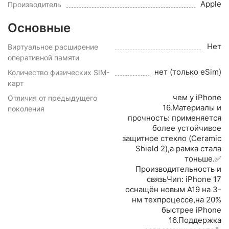
Apple
Производитель
Основные
Нет
Виртуальное расширение
оперативной памяти
нет (только eSim)
Количество физических SIM-
карт
чем у iPhone
Отличия от предыдущего
16.Материалы и
поколения
прочность: применяется
более устойчивое
защитное стекло (Ceramic
Shield 2),а рамка стала
тоньше.✅
Производительность и
связьЧип: iPhone 17
оснащён новым A19 на 3-
нм техпроцессе,на 20%
быстрее iPhone
16.Поддержка