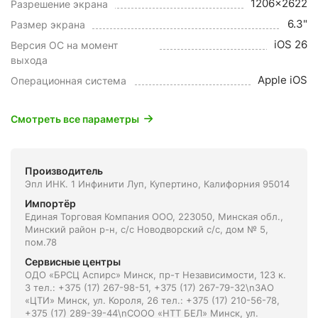
1206x2622
Разрешение экрана
6.3"
Размер экрана
iOS 26
Версия ОС на момент
выхода
Apple iOS
Операционная система
Смотреть все параметры
Производитель
Эпл ИНК. 1 Инфинити Луп, Купертино, Калифорния 95014
Импортёр
Единая Торговая Компания ООО, 223050, Минская обл.,
Минский район р-н, с/с Новодворский с/с, дом № 5,
пом.78
Сервисные центры
ОДО «БРСЦ Аспирс» Минск, пр-т Независимости, 123 к.
3 тел.: +375 (17) 267-98-51, +375 (17) 267-79-32\nЗАО
«ЦТИ» Минск, ул. Короля, 26 тел.: +375 (17) 210-56-78,
+375 (17) 289-39-44\nСООО «НТТ БЕЛ» Минск, ул.