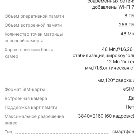
современных сетей:
добавлены Wi-Fi 7
8 ГБ
Объем оперативной памяти
256 ГБ
Объем встроенной памяти
48 Мп
Количество точек матрицы
основной камеры
48 Мп,f/1.6,26 
Характеристики блока
стабилизация,широкоугольн
камер
12 Мп 2x теле
мм,f/1.6,оптическая ст
мм,120°,сверхши
eSIM
Формат SIM-карты
Да
Встроенная камера
Нет
Поддержка карт памяти
3840x2160 (60 кадров/с)
Максимальное разрешение
видео
смартфон
Тип