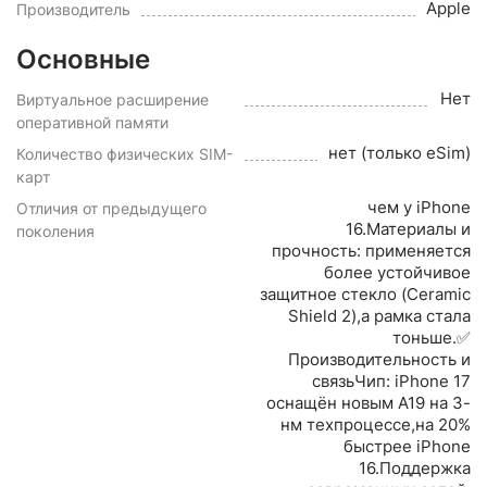
Apple
Производитель
Основные
Нет
Виртуальное расширение
оперативной памяти
нет (только eSim)
Количество физических SIM-
карт
чем у iPhone
Отличия от предыдущего
16.Материалы и
поколения
прочность: применяется
более устойчивое
защитное стекло (Ceramic
Shield 2),а рамка стала
тоньше.✅
Производительность и
связьЧип: iPhone 17
оснащён новым A19 на 3-
нм техпроцессе,на 20%
быстрее iPhone
16.Поддержка