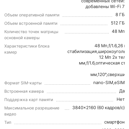
современных сетей:
добавлены Wi-Fi 7
8 ГБ
Объем оперативной памяти
512 ГБ
Объем встроенной памяти
48 Мп
Количество точек матрицы
основной камеры
48 Мп,f/1.6,26 
Характеристики блока
стабилизация,широкоугольн
камер
12 Мп 2x теле
мм,f/1.6,оптическая ст
мм,120°,сверхши
nano-SIM,eSIM
Формат SIM-карты
Да
Встроенная камера
Нет
Поддержка карт памяти
3840x2160 (60 кадров/с)
Максимальное разрешение
видео
смартфон
Тип