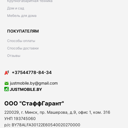
Крупногабаритная техника
Дом и сад
Мебель для дома
ПОКУПАТЕЛЯМ
Способы оплаты
Способы доставки
Отзывы
+37544778-84-34
justmobile.by@gmail.com
JUSTMOBILE.BY
ООО "СтаффГарант"
220029, г. Минск, пр. Машерова, д.9, офис 1, ком. 316
УНП 193745060
р/с BY78ALFA30122E60540020270000