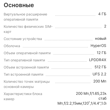
Основные
4 ГБ
Виртуальное расширение
оперативной памяти
2
Количество физических SIM-
карт
новый
Состояние устройства
HyperOS
Оболочка
12 ГБ
Объем оперативной памяти
LPDDR4X
Тип оперативной памяти
512 ГБ
Объем встроенной памяти
UFS 2.2
Тип встроенной памяти
200 Мп
Количество точек матрицы
основной камеры
200 Мп,f/1.65,23мм
Характеристики блока
стаби
камер
Мп,f/2.2,15мм,120˚,1/4.4",1