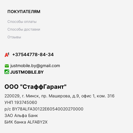
ПОКУПАТЕЛЯМ
Способы оплаты
Способы доставки
Отзывы
+37544778-84-34
justmobile.by@gmail.com
JUSTMOBILE.BY
ООО "СтаффГарант"
220029, г. Минск, пр. Машерова, д.9, офис 1, ком. 316
УНП 193745060
р/с BY78ALFA30122E60540020270000
ЗАО Альфа Банк
БИК банка ALFABY2X