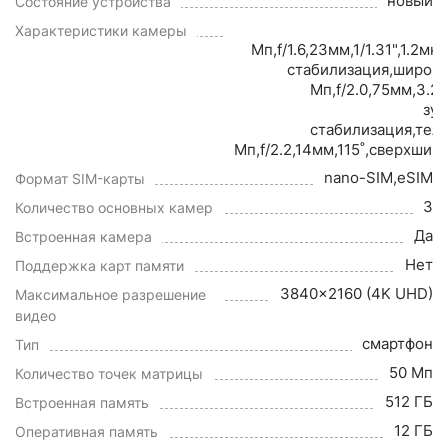
новый
Состояние устройства
Характеристики камеры
Мп,f/1.6,23мм,1/1.31",1.2м
стабилизация,широк
Мп,f/2.0,75мм,3.2
зум
стабилизация,тел
Мп,f/2.2,14мм,115˚,сверхши
nano-SIM,eSIM
Формат SIM-карты
3
Количество основных камер
Да
Встроенная камера
Нет
Поддержка карт памяти
3840x2160 (4K UHD)
Максимальное разрешение
видео
смартфон
Тип
50 Мп
Количество точек матрицы
512 ГБ
Встроенная память
12 ГБ
Оперативная память