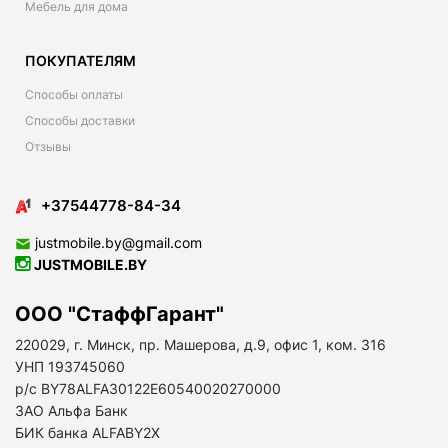
Мебель для дома
ПОКУПАТЕЛЯМ
Способы оплаты
Способы доставки
Отзывы
+37544778-84-34
justmobile.by@gmail.com
JUSTMOBILE.BY
ООО "СтаффГарант"
220029, г. Минск, пр. Машерова, д.9, офис 1, ком. 316
УНП 193745060
р/с BY78ALFA30122E60540020270000
ЗАО Альфа Банк
БИК банка ALFABY2X