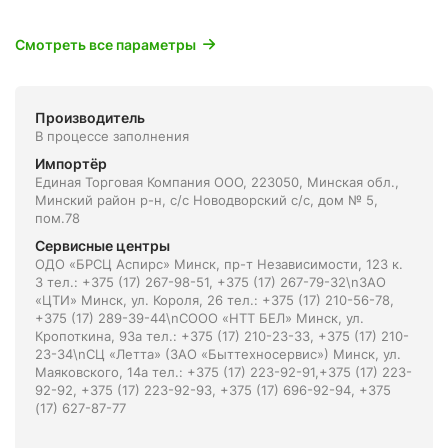
Смотреть все параметры
Производитель
В процессе заполнения
Импортёр
Единая Торговая Компания ООО, 223050, Минская обл.,
Минский район р-н, с/с Новодворский с/с, дом № 5,
пом.78
Сервисные центры
ОДО «БРСЦ Аспирс» Минск, пр-т Независимости, 123 к.
3 тел.: +375 (17) 267-98-51, +375 (17) 267-79-32\nЗАО
«ЦТИ» Минск, ул. Короля, 26 тел.: +375 (17) 210-56-78,
+375 (17) 289-39-44\nСООО «НТТ БЕЛ» Минск, ул.
Кропоткина, 93а тел.: +375 (17) 210-23-33, +375 (17) 210-
23-34\nСЦ «Летта» (ЗАО «Быттехносервис») Минск, ул.
Маяковского, 14а тел.: +375 (17) 223-92-91,+375 (17) 223-
92-92, +375 (17) 223-92-93, +375 (17) 696-92-94, +375
(17) 627-87-77