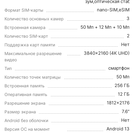
зум,оптическая стаб
nano-SIM,eSIM
Формат SIM-карты
3
Количество основных камер
50 Мп + 12 Мп + 10 Мп
Встроенная камера
2
Количество SIM-карт
Нет
Поддержка карт памяти
3840x2160 (4K UHD)
Максимальное разрешение
видео
смартфон
Тип
50 Мп
Количество точек матрицы
256 ГБ
Встроенная память
12 ГБ
Оперативная память
1812x2176
Разрешение экрана
7.6"
Размер экрана
Нет
Android без оболочки
Android 13
Версия ОС на момент