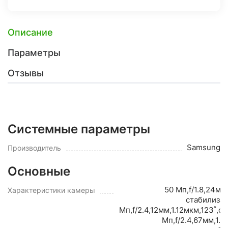
Описание
Параметры
Отзывы
Системные параметры
Samsung
Производитель
Основные
50 Мп,f/1.8,24мм
Характеристики камеры
стабилиза
Мп,f/2.4,12мм,1.12мкм,123˚,
Мп,f/2.4,67мм,1.