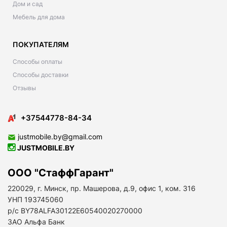
Дом и сад
Мебель для дома
ПОКУПАТЕЛЯМ
Способы оплаты
Способы доставки
Отзывы
+37544778-84-34
justmobile.by@gmail.com
JUSTMOBILE.BY
ООО "СтаффГарант"
220029, г. Минск, пр. Машерова, д.9, офис 1, ком. 316
УНП 193745060
р/с BY78ALFA30122E60540020270000
ЗАО Альфа Банк