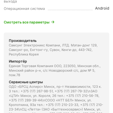
выхода
Android
Операционная система
Смотреть все параметры
Производитель
Самсунг Электроникс Компани, ЛТД. Мэтан-донг 129,
Самсунг-ро, Енгтонг-гу, Сувон, Кенги-до, 443-742,
Республика Корея
Импортёр
Единая Торговая Компания ООО, 223050, Минская обл.,
Минский район р-н, с/с Новодворский с/с, дом № 5,
пом.78
Сервисные центры
ОДО «БРСЦ Аспирс» Минск, пр-т Независимости, 123 к.
3 тел.: +375 (17) 267-98-51, +375 (17) 267-79-32\nЗАО
«ЦТИ» Минск, ул. Короля, 26 тел.: +375 (17) 210-56-78,
+375 (17) 289-39-44\nСООО «НТТ БЕЛ» Минск, ул.
Кропоткина, 93а тел.: +375 (17) 210-23-33, +375 (17) 210-
23-34\nСЦ «Летта» (ЗАО «Быттехносервис») Минск, ул.