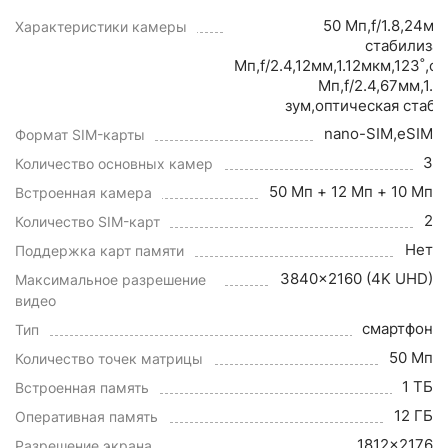
50 Мп,f/1.8,24мм
Характеристики камеры
стабилиза
Мп,f/2.4,12мм,1.12мкм,123˚,
Мп,f/2.4,67мм,1.
зум,оптическая стаб
nano-SIM,eSIM
Формат SIM-карты
3
Количество основных камер
50 Мп + 12 Мп + 10 Мп
Встроенная камера
2
Количество SIM-карт
Нет
Поддержка карт памяти
3840x2160 (4K UHD)
Максимальное разрешение
видео
смартфон
Тип
50 Мп
Количество точек матрицы
1 ТБ
Встроенная память
12 ГБ
Оперативная память
1812x2176
Разрешение экрана