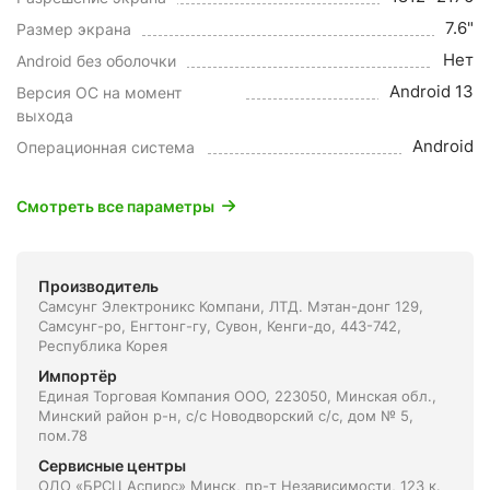
7.6"
Размер экрана
Нет
Android без оболочки
Android 13
Версия ОС на момент
выхода
Android
Операционная система
Смотреть все параметры
Производитель
Самсунг Электроникс Компани, ЛТД. Мэтан-донг 129,
Самсунг-ро, Енгтонг-гу, Сувон, Кенги-до, 443-742,
Республика Корея
Импортёр
Единая Торговая Компания ООО, 223050, Минская обл.,
Минский район р-н, с/с Новодворский с/с, дом № 5,
пом.78
Сервисные центры
ОДО «БРСЦ Аспирс» Минск, пр-т Независимости, 123 к.