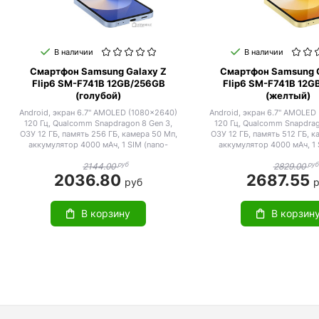
В наличии
В наличии
Смартфон Samsung Galaxy Z
Смартфон Samsung G
Flip6 SM-F741B 12GB/256GB
Flip6 SM-F741B 12G
(голубой)
(желтый)
Android, экран 6.7" AMOLED (1080x2640)
Android, экран 6.7" AMOLED
120 Гц, Qualcomm Snapdragon 8 Gen 3,
120 Гц, Qualcomm Snapdrag
ОЗУ 12 ГБ, память 256 ГБ, камера 50 Мп,
ОЗУ 12 ГБ, память 512 ГБ, к
аккумулятор 4000 мАч, 1 SIM (nano-
аккумулятор 4000 мАч, 1 
SIM/eSIM), влагозащита IP48
SIM/eSIM), влагозащи
руб
руб
2144.00
2829.00
2036.80
2687.55
руб
В корзину
В корзин