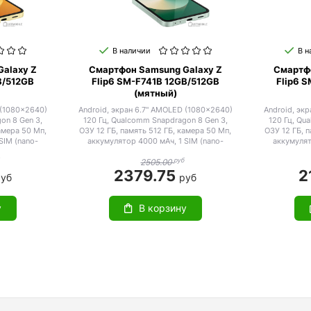
В наличии
В н
alaxy Z
Смартфон Samsung Galaxy Z
Смартф
B/512GB
Flip6 SM-F741B 12GB/512GB
Flip6 
(мятный)
 (1080x2640)
Android, экран 6.7" AMOLED (1080x2640)
Android, эк
on 8 Gen 3,
120 Гц, Qualcomm Snapdragon 8 Gen 3,
120 Гц, Qu
амера 50 Мп,
ОЗУ 12 ГБ, память 512 ГБ, камера 50 Мп,
ОЗУ 12 ГБ, 
SIM (nano-
аккумулятор 4000 мАч, 1 SIM (nano-
аккумулят
та IP48
SIM/eSIM), влагозащита IP48
SIM/eS
руб
2505.00
2379.75
2
руб
руб
у
В корзину