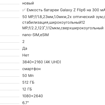
новый
✅ Емкость батареи Galaxy Z Flip6 на 300 м
50 MP,f/1.8,23мм,1.0мкм,2х оптический зум
стабилизация,широкоугольный12
MP,f/2.2,123˚,1.12мкм,сверхширокоугольный
nano-SIM,eSIM
2
Да
Нет
3840x2160 (4K UHD)
смартфон
50 Мп
512 ГБ
12 ГБ
1080x2640
6.7"