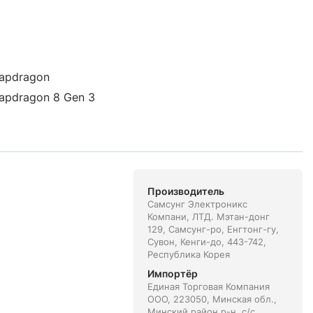
apdragon
apdragon 8 Gen 3
Производитель
Самсунг Электроникс
Компани, ЛТД. Мэтан-донг
129, Самсунг-ро, Енгтонг-гу,
Сувон, Кенги-до, 443-742,
Республика Корея
Импортёр
Единая Торговая Компания
ООО, 223050, Минская обл.,
Минский район р-н, с/с