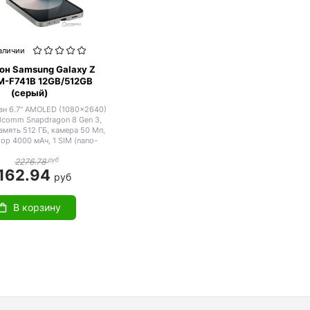
аличии
он Samsung Galaxy Z
SM-F741B 12GB/512GB
(серый)
ран 6.7" AMOLED (1080x2640)
alcomm Snapdragon 8 Gen 3,
память 512 ГБ, камера 50 Мп,
ор 4000 мАч, 1 SIM (nano-
IM), влагозащита IP48
руб
2276.78
162.94
руб
В корзину