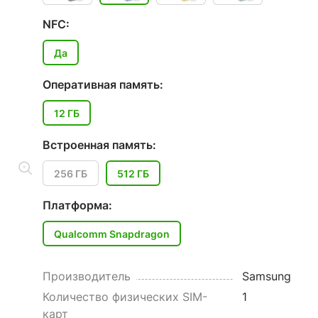
NFC:
Да
Оперативная память:
12 ГБ
Встроенная память:
256 ГБ
512 ГБ
Платформа:
Qualcomm Snapdragon
Производитель
Samsung
Количество физических SIM-
1
карт