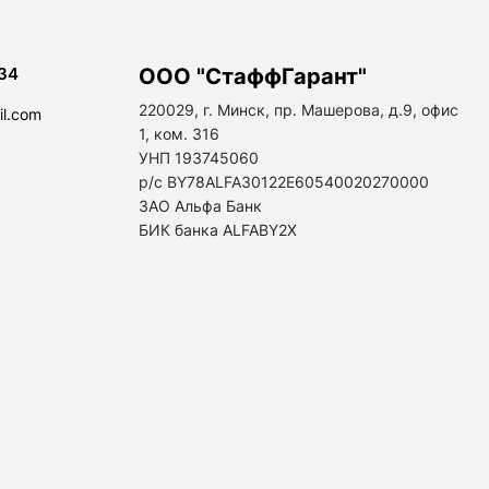
34
ООО "СтаффГарант"
220029, г. Минск, пр. Машерова, д.9, офис
il.com
1, ком. 316
УНП 193745060
р/с BY78ALFA30122E60540020270000
ЗАО Альфа Банк
БИК банка ALFABY2X