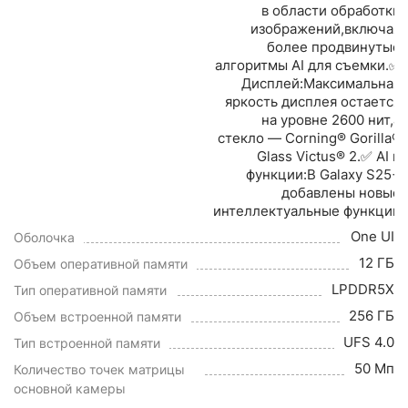
в области обработки
изображений,включая
более продвинутые
алгоритмы AI для съемки.✅
Дисплей:Максимальная
яркость дисплея остается
на уровне 2600 нит,а
стекло — Corning® Gorilla®
Glass Victus® 2.✅ AI и
функции:В Galaxy S25+
добавлены новые
интеллектуальные функции
One UI
Оболочка
12 ГБ
Объем оперативной памяти
LPDDR5X
Тип оперативной памяти
256 ГБ
Объем встроенной памяти
UFS 4.0
Тип встроенной памяти
50 Мп
Количество точек матрицы
основной камеры