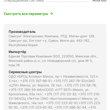
Android
Операционная система
Смотреть все параметры
Производитель
Самсунг Электроникс Компани, ЛТД. Мэтан-донг 129,
Самсунг-ро, Енгтонг-гу, Сувон, Кенги-до, 443-742,
Республика Корея
Импортёр
Единая Торговая Компания ООО, 223050, Минская обл.,
Минский район р-н, с/с Новодворский с/с, дом № 5,
пом.78
Сервисные центры
ОДО «БРСЦ Аспирс» Минск, пр-т Независимости, 123 к.
3 тел.: +375 (17) 267-98-51, +375 (17) 267-79-32\nЗАО
«ЦТИ» Минск, ул. Короля, 26 тел.: +375 (17) 210-56-78,
+375 (17) 289-39-44\nСООО «НТТ БЕЛ» Минск, ул.
Кропоткина, 93а тел.: +375 (17) 210-23-33, +375 (17) 210-
23-34\nСЦ «Летта» (ЗАО «Быттехносервис») Минск, ул.
Маяковского, 14а тел.: +375 (17) 223-92-91,+375 (17) 223-
92-92, +375 (17) 223-92-93, +375 (17) 696-92-94, +375