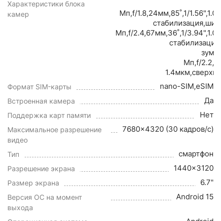
Характеристики блока
Мп,f/1.8,24мм,85˚,1/1.56",1.
камер
стабилизация,шир
Мп,f/2.4,67мм,36˚,1/3.94",1.
стабилизация
зум,
Мп,f/2.2,1
1.4мкм,сверхш
nano-SIM,eSIM
Формат SIM-карты
Да
Встроенная камера
Нет
Поддержка карт памяти
7680x4320 (30 кадров/с)
Максимальное разрешение
видео
смартфон
Тип
1440x3120
Разрешение экрана
6.7"
Размер экрана
Android 15
Версия ОС на момент
выхода