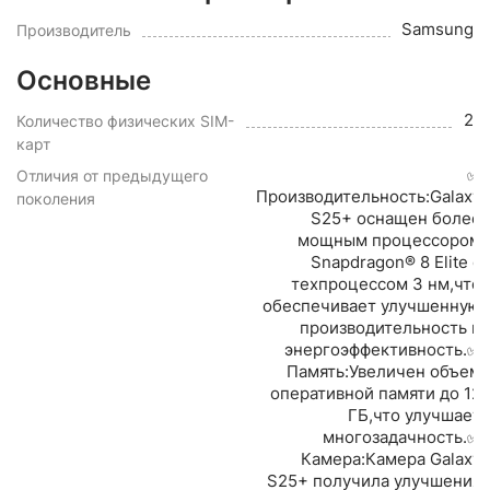
Samsung
Производитель
Основные
2
Количество физических SIM-
карт
✅
Отличия от предыдущего
Производительность:Galaxy
поколения
S25+ оснащен более
мощным процессором
Snapdragon® 8 Elite с
техпроцессом 3 нм,что
обеспечивает улучшенную
производительность и
энергоэффективность.✅
Память:Увеличен объем
оперативной памяти до 12
ГБ,что улучшает
многозадачность.✅
Камера:Камера Galaxy
S25+ получила улучшения